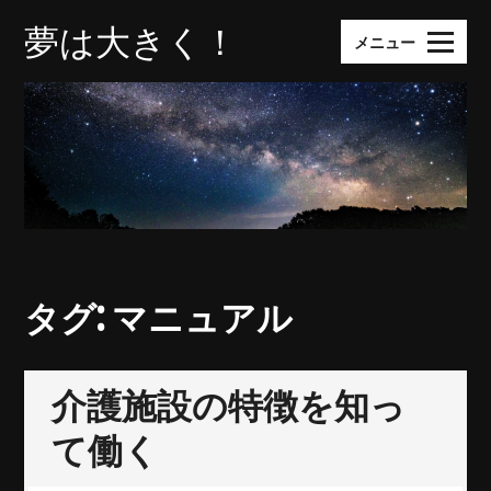
コ
夢は大きく！
ン
メニュー
テ
ン
ツ
へ
ス
キ
ッ
プ
タグ:
マニュアル
介護施設の特徴を知っ
て働く